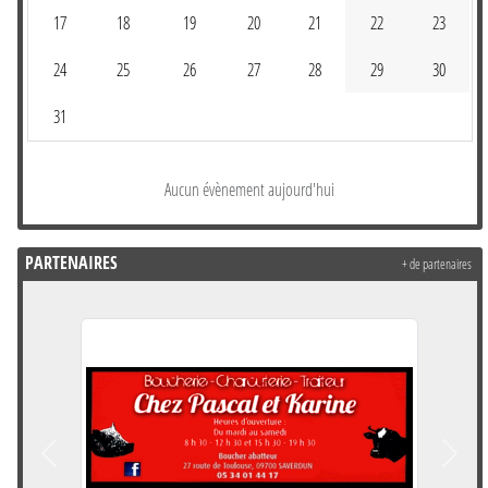
17
18
19
20
21
22
23
24
25
26
27
28
29
30
31
Aucun évènement aujourd'hui
PARTENAIRES
+ de partenaires
Précedent
Suivan