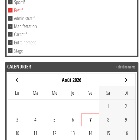
Sportif
Festif
Administratif
Manifestation
Caritatif
Entrainement
Stage
CALENDRIER
+ d'évènements
Août 2026
Lu
Ma
Me
Je
Ve
Sa
Di
1
2
3
4
5
6
7
8
9
10
11
12
13
14
15
16