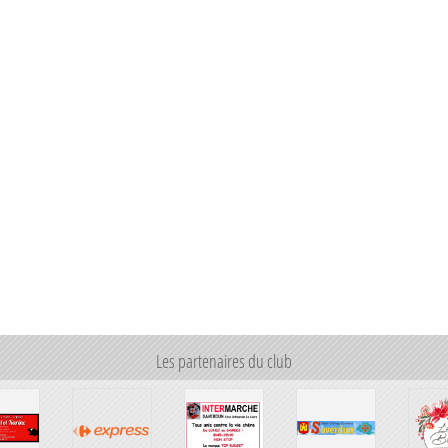
Ville de Saverdun
Les partenaires du club