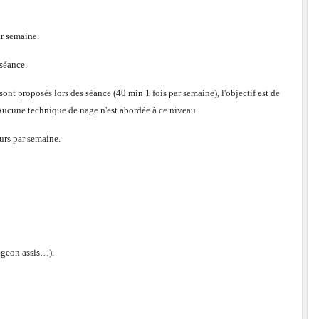
ar semaine.
séance.
ont proposés lors des séance (40 min 1 fois par semaine), l'objectif est de
u. Aucune technique de nage n'est abordée à ce niveau.
urs par semaine.
ongeon assis…).