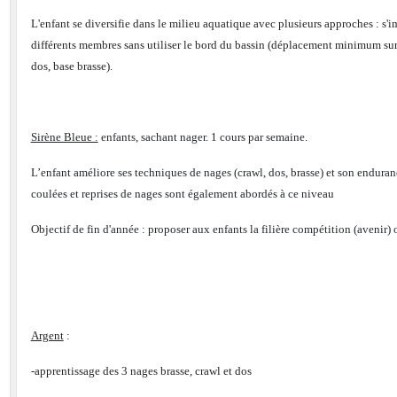
L'enfant se diversifie dans le milieu aquatique avec plusieurs approches : s'i
différents membres sans utiliser le bord du bassin (déplacement minimum sur 
dos, base brasse).
Sirène Bleue :
enfants, sachant nager. 1 cours par semaine.
t
L’enfant améliore ses techniques de nages (crawl, dos, brasse) et son endura
coulées et reprises de nages sont également abordés à ce niveau
Cave du Balouard
Objectif de fin d'année : proposer aux enfants la filière compétition (avenir) 
Argent
:
-apprentissage des 3 nages brasse, crawl et dos