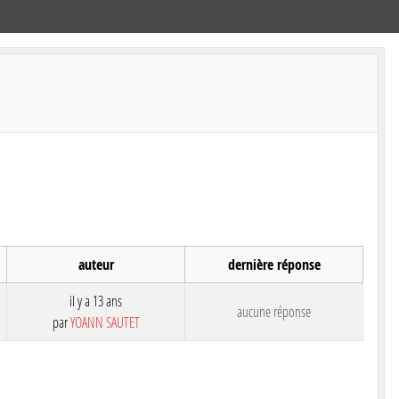
auteur
dernière réponse
il y a 13 ans
aucune réponse
par
YOANN SAUTET