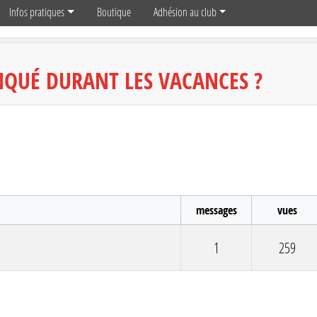
Infos pratiques
Boutique
Adhésion au club
NQUÉ DURANT LES VACANCES ?
messages
vues
1
259