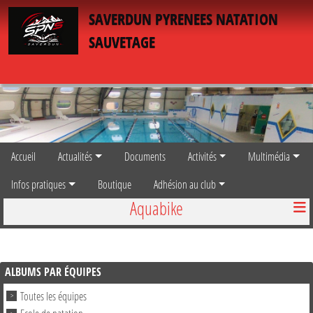
Panneau de gestion des cookies
SAVERDUN PYRENEES NATATION
SAUVETAGE
Accueil
Actualités
Documents
Activités
Multimédia
Infos pratiques
Boutique
Adhésion au club
Aquabike
ALBUMS PAR ÉQUIPES
Toutes les équipes