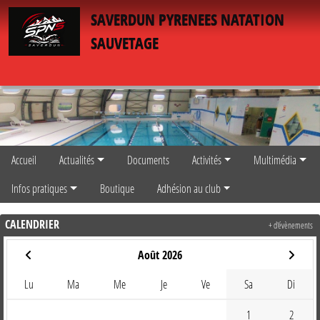
Panneau de gestion des cookies
SAVERDUN PYRENEES NATATION
SAUVETAGE
Accueil
Actualités
Documents
Activités
Multimédia
Infos pratiques
Boutique
Adhésion au club
CALENDRIER
+ d'évènements
Août 2026
Lu
Ma
Me
Je
Ve
Sa
Di
1
2