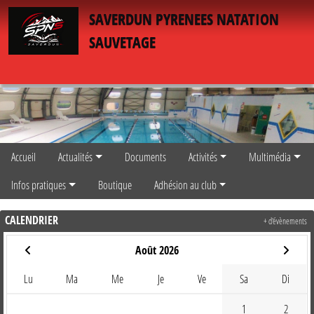
Panneau de gestion des cookies
SAVERDUN PYRENEES NATATION
SAUVETAGE
Accueil
Actualités
Documents
Activités
Multimédia
Infos pratiques
Boutique
Adhésion au club
CALENDRIER
+ d'évènements
Août 2026
Lu
Ma
Me
Je
Ve
Sa
Di
1
2