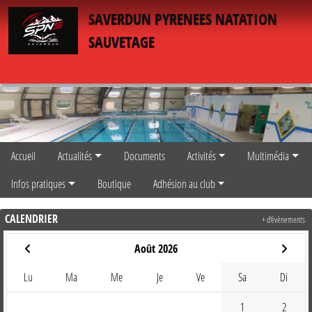
Panneau de gestion des cookies
SAVERDUN PYRENEES NATATION
SAUVETAGE
Accueil
Actualités
Documents
Activités
Multimédia
Infos pratiques
Boutique
Adhésion au club
CALENDRIER
+ d'évènements
Août 2026
Lu
Ma
Me
Je
Ve
Sa
Di
1
2