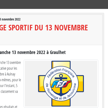
13 novembre 2022
GE SPORTIF DU 13 NOVEMBRE
imanche 13 novembre 2022 à Graulhet
anche 13 ovembre
cative pour les
bre à Aulnay
ux-mêmes, pour le
ur l'instant, 5
e classement va
s résultats et