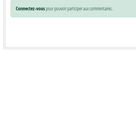
Connectez-vous
pour pouvoir participer aux commentaires.
t
Boucherie chez Pascal et Karine