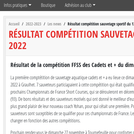
Infos pratiques
Boutique
Adhésion au club
Accueil
2022-2023
Les news
Résultat compétition sauvetage sportif du 
RÉSULTAT COMPÉTITION SAUVETA
2022
Résultat de la compétition FFSS des Cadets et + du d
La première comptétition de sauvetage aquatique cadets et + a eu lieue ce dim
2022 à Graulhet. 7 sauveteurs particiapaient à cette compétition qui était qualifi
prochains Championnats de France Short Courses, qui se dérouleront en décem
(93). De bons résultats et des sauveteurs motivés qui ont donné le meilleur d'e
plus grand plaisir de leur nouveau coach Yohan, pour qui cétait une première. Po
sauveteurs sont suceptibles de se qualifier pour ces championnats de France. L
changer en fonction des autres compétitions.
Prochain rendez-vous le dimanche 27 novembre à Tournefeuille pour conforter ce