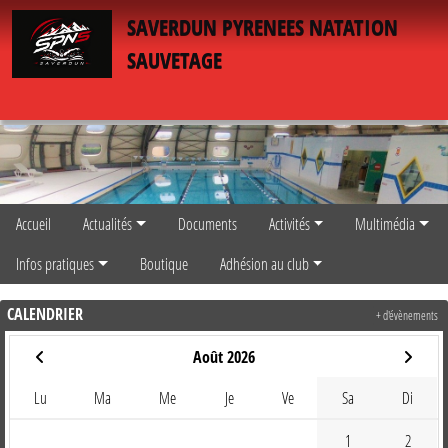
Panneau de gestion des cookies
SAVERDUN PYRENEES NATATION
SAUVETAGE
Accueil
Actualités
Documents
Activités
Multimédia
Infos pratiques
Boutique
Adhésion au club
CALENDRIER
+ d'évènements
Août 2026
Lu
Ma
Me
Je
Ve
Sa
Di
1
2