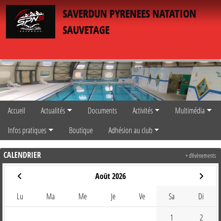
Panneau de gestion des cookies
SAVERDUN PYRENEES NATATION
SAUVETAGE
Accueil
Actualités
Documents
Activités
Multimédia
Infos pratiques
Boutique
Adhésion au club
CALENDRIER
+ d'évènements
Août 2026
Lu
Ma
Me
Je
Ve
Sa
Di
1
2